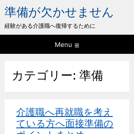
準備が欠かせません
経験がある介護職へ復帰するために
Open
Menu
the
main
カテゴリー:
準備
menu
介護職へ再就職を考え
ている方へ面接準備の