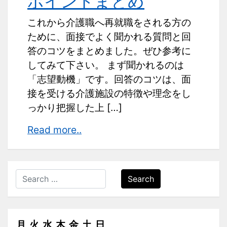
ポイントまとめ
これから介護職へ再就職をされる方の
ために、面接でよく聞かれる質問と回
答のコツをまとめました。ぜひ参考に
してみて下さい。 まず聞かれるのは
「志望動機」です。回答のコツは、面
接を受ける介護施設の特徴や理念をし
っかり把握した上 […]
介
Read more..
護
職
へ
Search
再
就
職
月
火
水
木
金
土
日