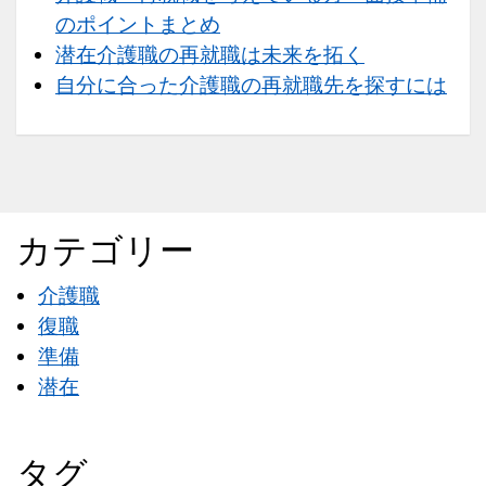
ト
のポイントまとめ
ま
潜在介護職の再就職は未来を拓く
と
自分に合った介護職の再就職先を探すには
め
カテゴリー
介護職
復職
準備
潜在
タグ