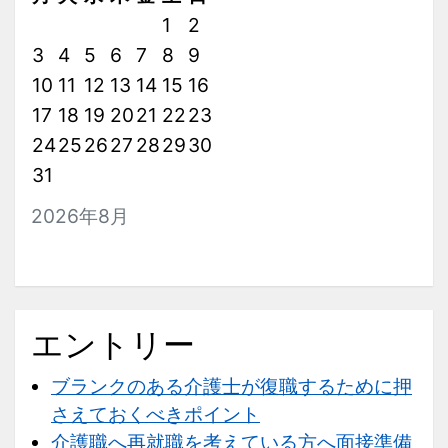
を
1
2
考
3
4
5
6
7
8
9
え
10
11
12
13
14
15
16
て
17
18
19
20
21
い
22
23
る
24
25
26
27
28
29
30
方
31
へ
2026年8月
面
接
準
備
エントリー
の
ポ
ブランクのある介護士が復職するために押
イ
さえておくべきポイント
ン
介護職へ再就職を考えている方へ面接準備