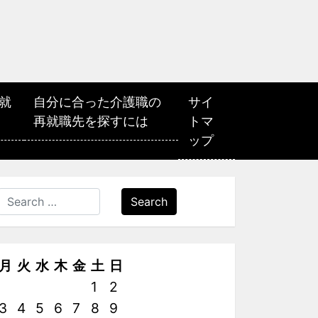
就
自分に合った介護職の
サイ
再就職先を探すには
トマ
ップ
Search
月
火
水
木
金
土
日
1
2
3
4
5
6
7
8
9