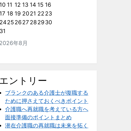
10
11
12
13
14
15
16
17
18
19
20
21
22
23
24
25
26
27
28
29
30
31
2026年8月
エントリー
ブランクのある介護士が復職する
ために押さえておくべきポイント
介護職へ再就職を考えている方へ
面接準備のポイントまとめ
潜在介護職の再就職は未来を拓く