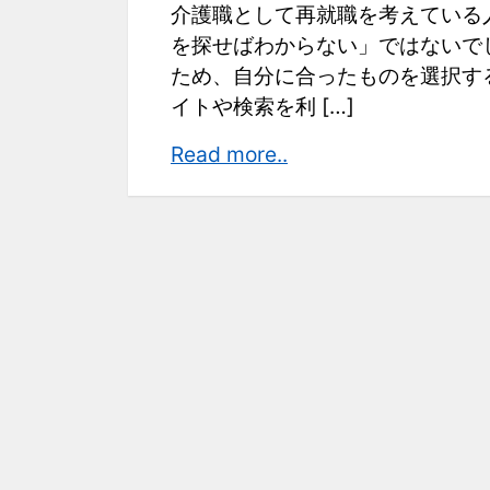
介護職として再就職を考えている
を探せばわからない」ではないで
ため、自分に合ったものを選択す
イトや検索を利 […]
自
Read more..
分
に
合
っ
た
介
護
職
の
再